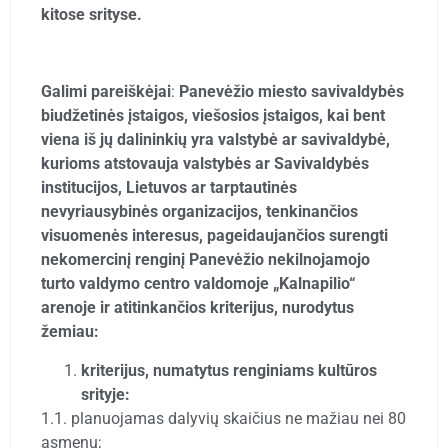
kitose srityse.
Galimi pareiškėjai
:
Panevėžio miesto savivaldybės
biudžetinės įstaigos, viešosios įstaigos, kai bent
viena iš jų dalininkių yra valstybė ar savivaldybė,
kurioms atstovauja valstybės ar Savivaldybės
institucijos, Lietuvos ar tarptautinės
nevyriausybinės organizacijos, tenkinančios
visuomenės interesus, pageidaujančios surengti
nekomercinį renginį Panevėžio nekilnojamojo
turto valdymo centro valdomoje „Kalnapilio“
arenoje ir atitinkančios kriterijus, nurodytus
žemiau:
kriterijus, numatytus renginiams kultūros
srityje:
1.1. planuojamas dalyvių skaičius ne mažiau nei 80
asmenų;