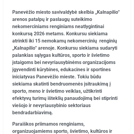
Panevėžio miesto savivaldybė skelbia „Kalnapilio“
arenos patalpų ir paslaugų suteikimo
nekomerciniams renginiams neatlygintinai
konkursą 2026 metams. Konkursu siekiama
atrinkti iki 15 nemokamų nekomercinių renginių
„Kalnapilio“ arenoje. Konkursu siekiama sudaryti
palankias sąlygas kultūros, sporto ir švietimo
įstaigoms bei nevyriausybinėms organizacijoms
įgyvendinti kūrybines, edukacines ir sportines
iniciatyvas Panevėžio mieste. Tokiu būdu
siekiama skatinti bendruomenės įsitraukimą į
sporto, meno ir švietimo veiklas, užtikrinti
efektyvų turimų išteklių panaudojimą bei stiprinti
viešojo ir nevyriausybinio sektoriaus
bendradarbiavimą.
Paraiškos priimamos renginiams,
organizuojamiems sporto, švietimo, kultūros ir