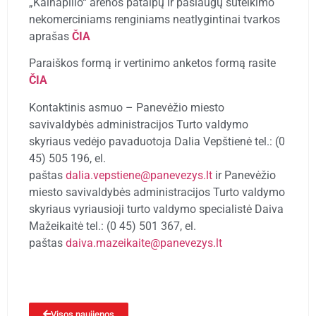
„Kalnapilio“ arenos patalpų ir paslaugų suteikimo
nekomerciniams renginiams neatlygintinai tvarkos
aprašas
ČIA
Paraiškos formą ir vertinimo anketos formą rasite
ČIA
Kontaktinis asmuo – Panevėžio miesto
savivaldybės administracijos Turto valdymo
skyriaus vedėjo pavaduotoja Dalia Vepštienė tel.: (0
45) 505 196, el.
paštas
dalia.vepstiene@panevezys.lt
ir Panevėžio
miesto savivaldybės administracijos Turto valdymo
skyriaus vyriausioji turto valdymo specialistė Daiva
Mažeikaitė tel.: (0 45) 501 367, el.
paštas
daiva.mazeikaite@panevezys.lt
Visos naujienos