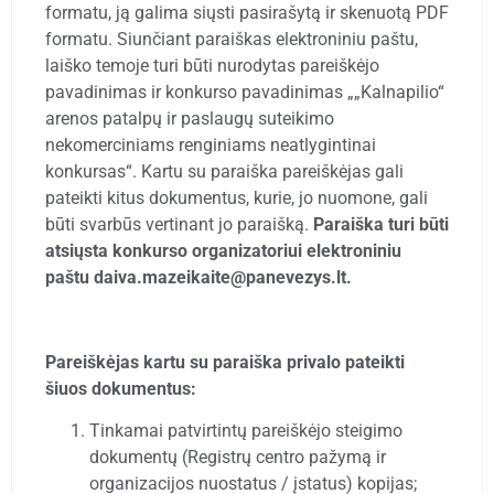
formatu, ją galima siųsti pasirašytą ir skenuotą PDF
formatu. Siunčiant paraiškas elektroniniu paštu,
laiško temoje turi būti nurodytas pareiškėjo
pavadinimas ir konkurso pavadinimas „„Kalnapilio“
arenos patalpų ir paslaugų suteikimo
nekomerciniams renginiams neatlygintinai
konkursas“. Kartu su paraiška pareiškėjas gali
pateikti kitus dokumentus, kurie, jo nuomone, gali
būti svarbūs vertinant jo paraišką.
Paraiška turi būti
atsiųsta konkurso organizatoriui elektroniniu
paštu daiva.mazeikaite@panevezys.lt.
Pareiškėjas kartu su paraiška privalo pateikti
šiuos dokumentus:
Tinkamai patvirtintų pareiškėjo steigimo
dokumentų (Registrų centro pažymą ir
organizacijos nuostatus / įstatus) kopijas;