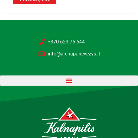
+370 623 76 644
info@arenapanevezys.lt