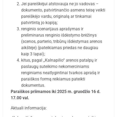
Jei pareiškėjui atstovauja ne jo vadovas –
dokumento, patvirtinančio asmens teisę veikti
pareiškėjo vardu, originalą ar tinkamai
patvirtintą jo kopiją;
renginio scenarijaus aprašymas ir
preliminarus renginio išdėstymo brėžinys
(scenos, parterio, tribūnų išdėstymas arenos
aikštėje) (pateikiamas priedas ne daugiau
kaip 3 lapai);
kitus, pagal „Kalnapilio“ arenos patalpų ir
paslaugų suteikimo nekomerciniams
renginiams neatlygintinai tvarkos aprašą ir
paraiškos formą reikiamus pateikti
dokumentus.
Paraiškos priimamos iki 2025 m. gruodžio 16 d.
17.00 val.
Aktuali informacija: