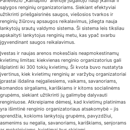
Panevėžio „Kalnapilio“ arenoje įsigaliojo nauji įkainiai ir
sąlygos renginių organizatoriams. Siekiant efektyviai
užtikrinti priešgaisrinės saugos, viešosios tvarkos ir
renginių žiūrovų apsaugos reikalavimus, įdiegta nauja
lankytojų srautų valdymo sistema. Ši sistema leis tiksliau
apskaityti lankytojus renginių metu, kas ypač svarbu
įgyvendinant saugos reikalavimus.
Įvestas ir naujas arenos mokesčiais neapmokestinamų
kvietimų limitas: kiekvienas renginio organizatorius gali
išplatinti iki 300 tokių kvietimų. Ši kvota buvo nustatyta
įvertinus, kiek kvietimų renginių ar varžybų organizatoriai
įprastai išdalina neįgaliesiems, vaikams, savanoriams,
komandos sirgaliams, kariškiams ir kitoms socialinėms
grupėms, siekiant užtikrinti jų galimybę dalyvauti
renginiuose. Atkreipiame dėmesį, kad kvietimų platinimas
yra išimtinė renginio organizatoriaus atsakomybė – jis
sprendžia, kokioms lankytojų grupėms, pavyzdžiui,
asmenims su negalia, savanoriams, kariškiams, senjorams
ar moksleiviams, kvietimai bus skiriami.