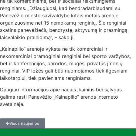
ne tik komerciniams, bet ir socialiai reikšmingiems
renginiams. „Džiaugiuosi, kad bendradarbiaudami su
Panevėžio miesto savivaldybe kitais metais arenoje
organizuosime net 15 nemokamų renginių. Šie renginiai
skatins panevėžiečių bendrystę, aktyvumą ir prasmingą
laisvalaikio praleidimą“, – sako ji.
„Kalnapilio“ arenoje vyksta ne tik komerciniai ir
nekomerciniai pramoginiai renginiai bei sporto varžybos,
bet ir konferencijos, parodos, mugės, privatūs įmonių
renginiai. VIP ložės gali būti nuomojamos tiek ilgesniam
laikotarpiui, tiek pavieniams renginiams.
Daugiau informacijos apie naujus įkainius bei sąlygas
galima rasti Panevėžio „Kalnapilio“ arenos interneto
svetainėje.
Visos naujienos