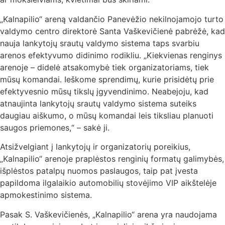
„Kalnapilio“ areną valdančio Panevėžio nekilnojamojo turto
valdymo centro direktorė Santa Vaškevičienė pabrėžė, kad
nauja lankytojų srautų valdymo sistema taps svarbiu
arenos efektyvumo didinimo rodikliu. „Kiekvienas renginys
arenoje – didelė atsakomybė tiek organizatoriams, tiek
mūsų komandai. Ieškome sprendimų, kurie prisidėtų prie
efektyvesnio mūsų tikslų įgyvendinimo. Neabejoju, kad
atnaujinta lankytojų srautų valdymo sistema suteiks
daugiau aiškumo, o mūsų komandai leis tiksliau planuoti
saugos priemones,“ – sakė ji.
Atsižvelgiant į lankytojų ir organizatorių poreikius,
„Kalnapilio“ arenoje praplėstos renginių formatų galimybės,
išplėstos patalpų nuomos paslaugos, taip pat įvesta
papildoma ilgalaikio automobilių stovėjimo VIP aikštelėje
apmokestinimo sistema.
Pasak S. Vaškevičienės, „Kalnapilio“ arena yra naudojama