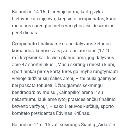
Balandžio 14-16 d. arenoje pirmą kartą įvyks
Lietuvos kurčiųjų vyrų krepšinio čempionatas, kurio
metu bus surengtos net 6 varžybos, išsidėsčiusios
per 3 dienas.
Čempionato finaliniame etape dalyvaus keturios
komandos, kuriose žais įvairaus amžiaus (17-40
m.) krepšininkai. Iš viso planuojama, jog dalyvaus
apie 47 sportininkus. „Mūsų skirtingų miestų klubų
sportininkai pirmą kartą turės galimybę rungtyniauti
vienoje didžiausių šalies arenų – tai puiki galimybė
bei paskata tobulėti. Džiaugiamės sėkmingu
bendradarbiavimu su „Kalnapilio“ arena ir su
nekantrumu laukiame rytoj prasidėsiančių finalinio
ketverto varžybų“, – sako Lietuvos kurčiųjų sporto
komiteto prezidentas Edvinas Kriūnas.
Balandžio 14 d. 15 val. susirungs Šiaulių „Aidas“ ir