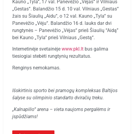
Kauno „Tyla“, 17 val. Panevėžio „Vėjas“ ir Vilniaus
„Gestas“. Balandžio 15 d. 10 val. Vilniaus „Gestas“
žais su Šiaulių „Aidu“, o 12 val. Kauno „Tyla“ su
Panevėžio „Vėju“. Balandžio 16 d. lauks dar dvi
rungtynės – Panevėžio „Vėjas“ prieš Šiaulių “Aidą”
bei Kauno „Tyla“ prieš Vilniaus „Gestą“.
Internetinėje svetainėje
www.pkl.lt
bus galima
tiesiogiai stebėti rungtynių rezultatus.
Renginys nemokamas.
Išskirtinis sporto bei pramogų kompleksas Baltijos
šalyse su olimpinio standarto dviračių treku.
„Kalnapilio“ arena –
vieta naujoms pergalėms ir
įspūdžiams!